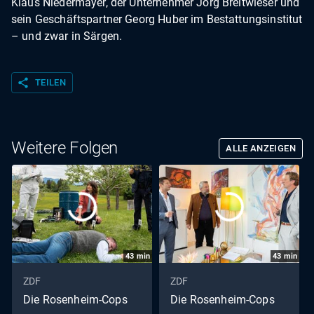
Klaus Niedermayer, der Unternehmer Jörg Breitwieser und
sein Geschäftspartner Georg Huber im Bestattungsinstitut
– und zwar in Särgen.
share
TEILEN
Weitere Folgen
ALLE ANZEIGEN
43
min
43
min
ZDF
ZDF
Die Rosenheim-Cops
Die Rosenheim-Cops