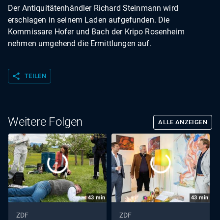
Der Antiquitätenhändler Richard Steinmann wird
erschlagen in seinem Laden aufgefunden. Die
Kommissare Hofer und Bach der Kripo Rosenheim
nehmen umgehend die Ermittlungen auf.
share
TEILEN
Weitere Folgen
ALLE ANZEIGEN
43
min
43
min
ZDF
ZDF