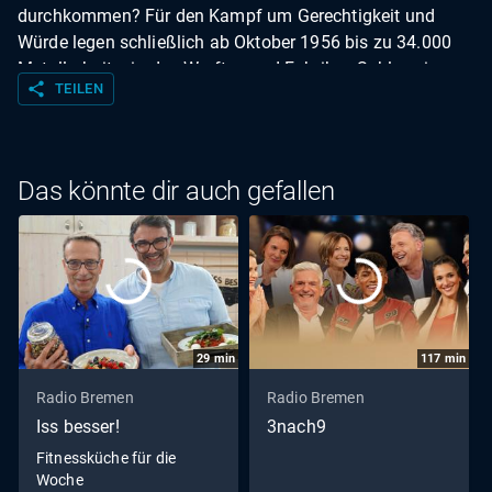
durchkommen? Für den Kampf um Gerechtigkeit und
Würde legen schließlich ab Oktober 1956 bis zu 34.000
Metallarbeiter in den Werften und Fabriken Schleswig-
share
TEILEN
Holsteins die Arbeit nieder. Dieser Streik gilt bis heute als
der längste Branchenstreik Deutschlands. Arbeitgeber und
Politik stellen sich den Streikenden mit entschiedener
Härte in den Weg.
Das könnte dir auch gefallen
29
min
117
min
Radio Bremen
Radio Bremen
Iss besser!
3nach9
Fitnessküche für die
Woche