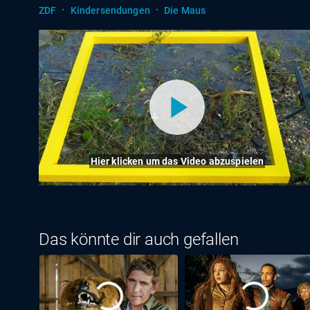
·
·
ZDF
Kindersendungen
Die Maus
Hier klicken um das Video abzuspielen
Das könnte dir auch gefallen