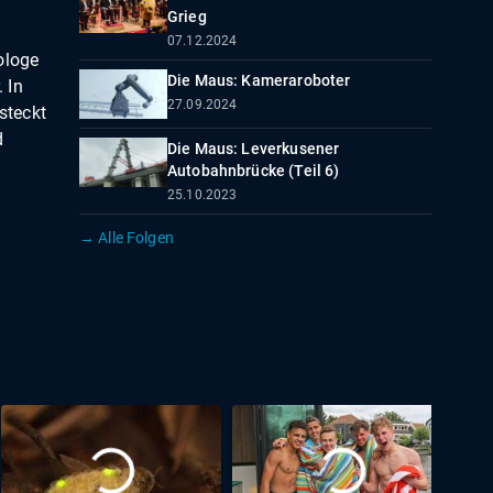
Grieg
07.12.2024
ologe
Die Maus: Kameraroboter
 In
27.09.2024
steckt
d
Die Maus: Leverkusener
Autobahnbrücke (Teil 6)
25.10.2023
→ Alle Folgen