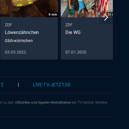
8
min
23
min
ZDF
ZDF
Z
Löwenzähnchen
Die WG
C
Glühwürmchen
D
03.05.2022
07.01.2020
2
TZ
|
LIVE-TV-JETZT.DE
ich zu den
offiziellen und legalen Mediatheken
der TV-Sender. Weitere