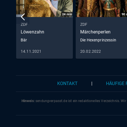
24
min
90
ZDF
ZDF
Löwenzahn
Märchenperlen
Bär
Die Hexenprinzessin
14.11.2021
20.02.2022
KONTAKT
|
HÄUFIGE
Hinweis:
sendungverpasst.
de
ist ein redaktionelles Verzeichnis. Wir