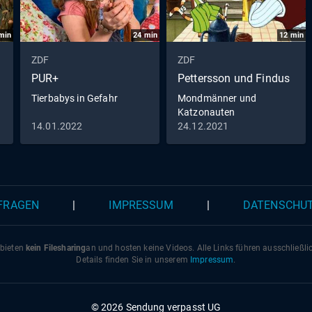
min
24
min
12
min
ZDF
ZDF
PUR+
Pettersson und Findus
Tierbabys in Gefahr
Mondmänner und
Katzonauten
14.01.2022
24.12.2021
 FRAGEN
|
IMPRESSUM
|
DATENSCHU
 bieten
kein Filesharing
an und hosten keine Videos. Alle Links führen ausschließl
Details finden Sie in unserem
Impressum
.
© 2026 Sendung verpasst UG