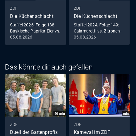
ZDF
ZDF
Die Küchenschlacht
Die Küchenschlacht
Staffel 2026, Folge 138:
Staffel 2024, Folge 149:
Baskische Paprika-Eier vs.
Calamaretti vs. Zitronen-
Mediterrane Gnocchi
Fenchel
05.08.2026
05.08.2026
Das könnte dir auch gefallen
40
min
min
ZDF
ZDF
Duell der Gartenprofis
Karneval im ZDF