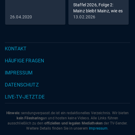
Staffel 2026, Folge 2:
Mainz bleibt Mainz, wie es
singt und lacht
26.04.2020
13.02.2026
KONTAKT
HÄUFIGE FRAGEN
IMPRESSUM
DATENSCHUTZ
LIVE-TV-JETZT.DE
Hinweis:
sendungverpasst.
de
ist ein redaktionelles Verzeichnis. Wir bieten
kein Filesharing
an und hosten keine Videos. Alle Links führen
ausschließlich zu den
offiziellen und legalen Mediatheken
der TV-Sender.
Weitere Details finden Sie in unserem
Impressum
.