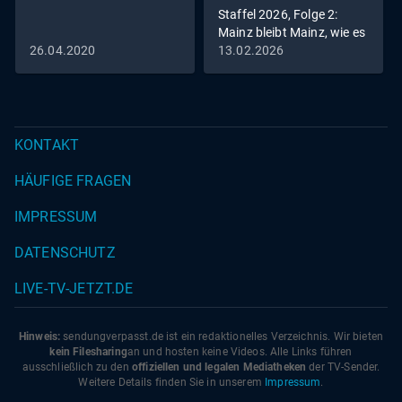
Staffel 2026, Folge 2:
Mainz bleibt Mainz, wie es
singt und lacht
26.04.2020
13.02.2026
KONTAKT
HÄUFIGE FRAGEN
IMPRESSUM
DATENSCHUTZ
LIVE-TV-JETZT.DE
Hinweis:
sendungverpasst.
de
ist ein redaktionelles Verzeichnis. Wir bieten
kein Filesharing
an und hosten keine Videos. Alle Links führen
ausschließlich zu den
offiziellen und legalen Mediatheken
der TV-Sender.
Weitere Details finden Sie in unserem
Impressum
.