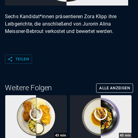
Sechs Kandidat*innen präsentieren Zora Klipp ihre
Leibgerichte, die anschließend von Jurorin Alina
Meissner-Bebrout verkostet und bewertet werden.
share
TEILEN
Weitere Folgen
ALLE ANZEIGEN
43
min
43
min