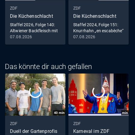
ZDF
ZDF
Die Küchenschlacht
Die Küchenschlacht
Staffel 2026, Folge 140:
Staffel 2024, Folge 151:
Altwiener Backfleisch mit
Knurrhahn „en escabèche“
Remouladensauce
mit zweierlei Blumenkohl
07.08.2026
07.08.2026
und Harissa-Wedges
Das könnte dir auch gefallen
40
min
min
ZDF
ZDF
Duell der Gartenprofis
Karneval im ZDF