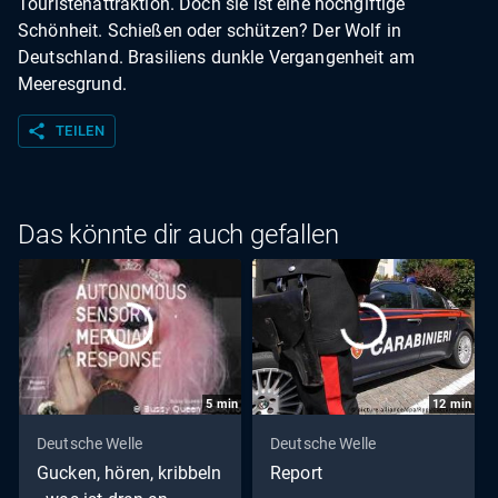
Touristenattraktion. Doch sie ist eine hochgiftige
Schönheit. Schießen oder schützen? Der Wolf in
Deutschland. Brasiliens dunkle Vergangenheit am
Meeresgrund.
share
TEILEN
Das könnte dir auch gefallen
5
min
12
min
Deutsche Welle
Deutsche Welle
Gucken, hören, kribbeln
Report