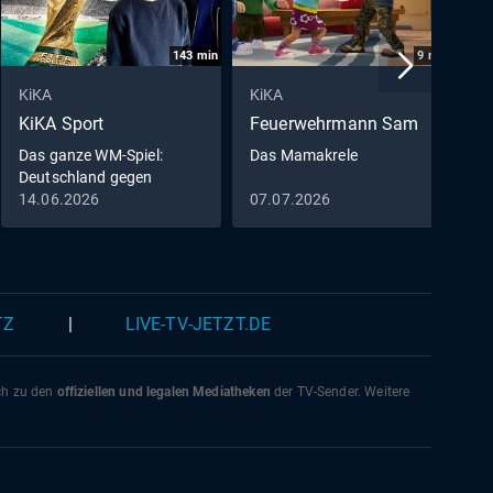
143
min
9
min
KiKA
KiKA
K
KiKA Sport
Feuerwehrmann Sam
D
M
Das ganze WM-Spiel:
Das Mamakrele
Deutschland gegen
D
Curaçao
14.06.2026
07.07.2026
0
0
TZ
|
LIVE-TV-JETZT.DE
ich zu den
offiziellen und legalen Mediatheken
der TV-Sender. Weitere