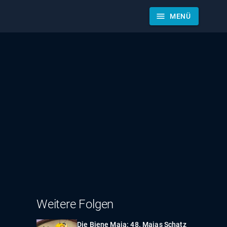
menu
MENÜ
Weitere Folgen
Die Biene Maja: 48. Majas Schatz