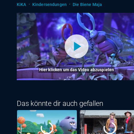
·
·
KiKA
Kindersendungen
Die Biene Maja
Hier klicken um das Video abzuspielen
Das könnte dir auch gefallen