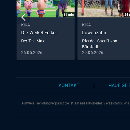
11
min
24
KiKA
KiKA
Die Werkel-Ferkel
Löwenzahn
Der Tele-Max
Pferde - Sheriff von
Bärstadt
26.05.2026
29.06.2026
KONTAKT
|
HÄUFIGE
Hinweis:
sendungverpasst.
de
ist ein redaktionelles Verzeichnis. Wir