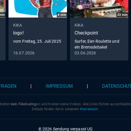
min
8
min
23
min
KiKA
KiKA
logo!
Checkpoint
vom Freitag, 25. Juli 2025
Surfer, Eier-Roulette und
ein Bremsdebakel
16.07.2026
03.06.2026
 FRAGEN
|
IMPRESSUM
|
DATENSCHU
 bieten
kein Filesharing
an und hosten keine Videos. Alle Links führen ausschließl
Details finden Sie in unserem
Impressum
.
© 2026 Sendung verpasst UG