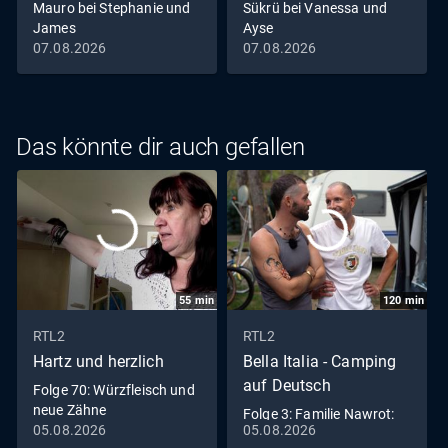
Mauro bei Stephanie und
Sükrü bei Vanessa und
James
Ayse
07.08.2026
07.08.2026
Das könnte dir auch gefallen
55
min
120
min
RTL2
RTL2
Hartz und herzlich
Bella Italia - Camping
auf Deutsch
Folge 70: Würzfleisch und
neue Zähne
Folge 3: Familie Nawrot:
05.08.2026
05.08.2026
Mit dem Luxus-