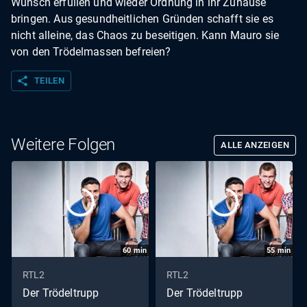
Wunsch erfüllen und wieder Ordnung in ihr Zuhause
bringen. Aus gesundheitlichen Gründen schafft sie es
nicht alleine, das Chaos zu beseitigen. Kann Mauro sie
von den Trödelmassen befreien?
share
TEILEN
Weitere Folgen
ALLE ANZEIGEN
60
min
55
min
RTL2
RTL2
Der Trödeltrupp
Der Trödeltrupp