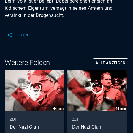
Beim Volk ist er beliebt. Dabei bereichert er sich an
jüdischem Eigentum, versagt in seinen Ämtern und
versinkt in der Drogensucht.
share
TEILEN
Weitere Folgen
ALLE ANZEIGEN
44
min
44
min
ZDF
ZDF
Der Nazi-Clan
Der Nazi-Clan