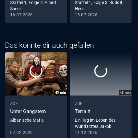
Staffel 1, Folge 4: Albert
Staffel 1, Folge 3: Rudolf
Speer
Hess
16.07.2026
15.07.2026
Das könnte dir auch gefallen
43
min
43
min
ZDF
ZDF
Unter Gangstern
Terra X
Albanische Mafia
Ein Tag im Leben des
Wundarztes Jakob
Althaus im Jahr 1454
07.02.2020
11.12.2016