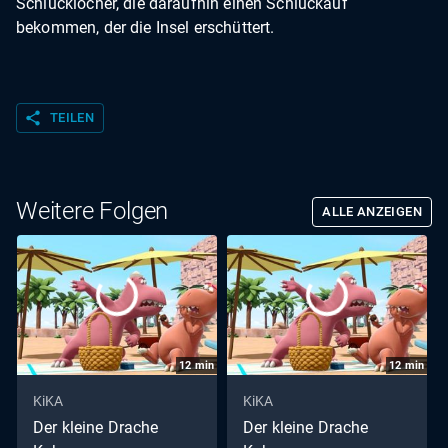
Schlucklöcher, die daraufhin einen Schluckauf
bekommen, der die Insel erschüttert.
share
TEILEN
Weitere Folgen
ALLE ANZEIGEN
12
min
12
min
KiKA
KiKA
Der kleine Drache
Der kleine Drache