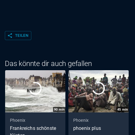
share
TEILEN
Das könnte dir auch gefallen
90
min
45
min
Phoenix
Phoenix
Frankreichs schönste
phoenix plus