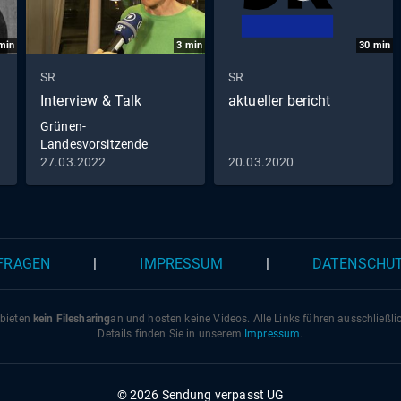
min
3
min
30
min
SR
SR
Interview & Talk
aktueller bericht
Grünen-
Landesvorsitzende
Sullenberger: Von
27.03.2022
20.03.2020
Niederlage keine Spur"
 FRAGEN
|
IMPRESSUM
|
DATENSCHU
 bieten
kein Filesharing
an und hosten keine Videos. Alle Links führen ausschließl
Details finden Sie in unserem
Impressum
.
© 2026 Sendung verpasst UG