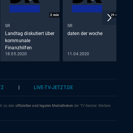
2
min
29
min
SR
SR
S
Landtag diskutiert über
daten der woche
A
kommunale
S
Finanzhilfen
18.05.2020
11.04.2020
1
TZ
|
LIVE-TV-JETZT.DE
ich zu den
offiziellen und legalen Mediatheken
der TV-Sender. Weitere