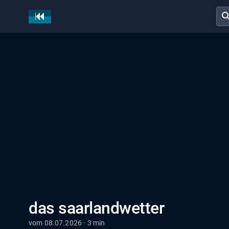
sear
das saarlandwetter
vom 08.07.2026 · 3 min