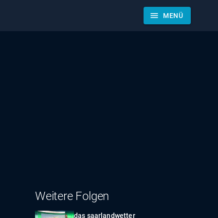
menu
MENÜ
Weitere Folgen
das saarlandwetter