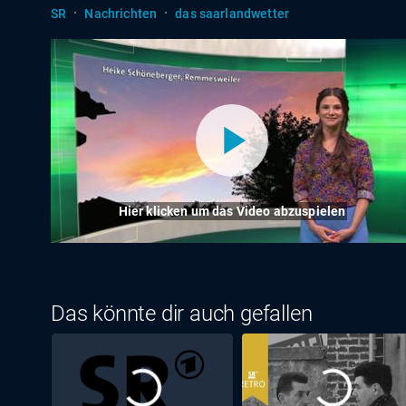
·
·
SR
Nachrichten
das saarlandwetter
Hier klicken um das Video abzuspielen
Das könnte dir auch gefallen