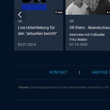
2
min
4
SR
SR
Live-Untertitelung für
SR Retro - Abendschau
den "aktuellen bericht"
Interview mit Fußballer
Fritz Walter
03.07.2014
07.10.2020
KONTAKT
|
HÄUFIGE
Hinweis:
sendungverpasst.
de
ist ein redaktionelles Verzeichnis. Wir