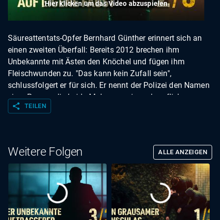
Hier klicken um das Video abzuspielen
Säureattentats-Opfer Bernhard Günther erinnert sich an
einen zweiten Überfall: Bereits 2012 brechen ihm
Unbekannte mit Ästen den Knöchel und fügen ihm
Fleischwunden zu. "Das kann kein Zufall sein",
schlussfolgert er für sich. Er nennt der Polizei den Namen
einer Person, die beide Male von seinem beruflichen
share
TEILEN
Ausscheiden hätte profitieren können. Im September
2018 wird das Ermittlungsverfahren jedoch eingestellt.
Der Topmanager will sich damit aber nicht
zufriedengeben. Mit viel Geld initiiert Bernhard Günther
Weitere Folgen
ALLE ANZEIGEN
eine Tätersuche auf eigene Faust. Von einer hohen
Belohnung angelockt, nennt ein anonymer Hinweisgeber
den Namen eines mutmaßlichen Angreifers. Die
Spurensuche führt ins Rotlichtmilieu.