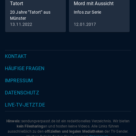
Tatort
Mord mit Aussicht
20 Jahre "Tatort" aus
Infos zur Serie
Münster
13.11.2022
12.01.2017
KONTAKT
HÄUFIGE FRAGEN
IMPRESSUM
DATENSCHUTZ
LIVE-TV-JETZT.DE
Hinweis:
sendungverpasst.
de
ist ein redaktionelles Verzeichnis. Wir bieten
kein Filesharing
an und hosten keine Videos. Alle Links führen
ausschließlich zu den
offiziellen und legalen Mediatheken
der TV-Sender.