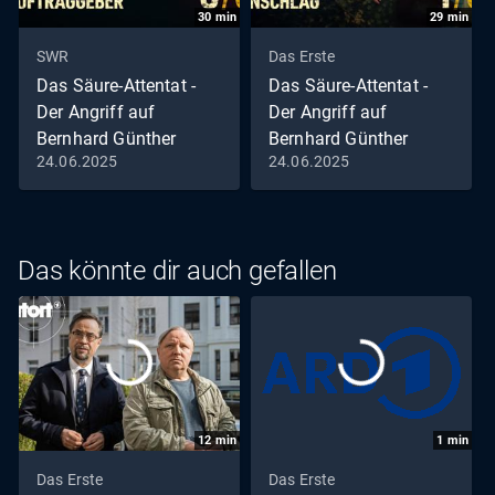
30
min
29
min
SWR
Das Erste
Das Säure-Attentat -
Das Säure-Attentat -
Der Angriff auf
Der Angriff auf
Bernhard Günther
Bernhard Günther
24.06.2025
24.06.2025
Folge 3: Das Säure-
Folge 1: Ein grausamer
Attentat: Der unbekannte
Anschlag (S42/E01)
Auftraggeber (S42/E03)
Das könnte dir auch gefallen
12
min
1
min
Das Erste
Das Erste