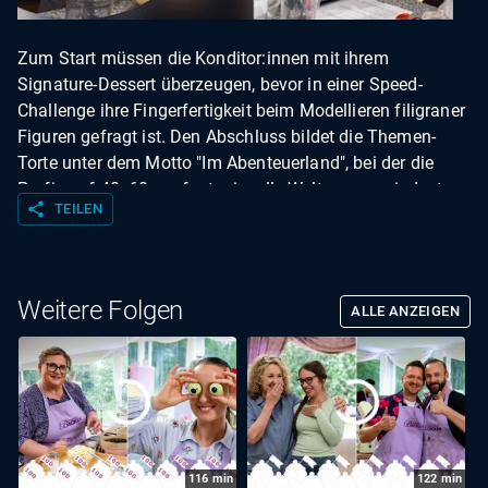
Zum Start müssen die Konditor:innen mit ihrem
Signature-Dessert überzeugen, bevor in einer Speed-
Challenge ihre Fingerfertigkeit beim Modellieren filigraner
Figuren gefragt ist. Den Abschluss bildet die Themen-
Torte unter dem Motto "Im Abenteuerland", bei der die
Profis auf 40x60 cm fantasievolle Welten aus mindestens
share
TEILEN
drei Komponenten erschaffen. Wer mit Handwerkskunst,
Kreativität und Nervenstärke punktet, rückt dem Goldenen
Cupcake und 10.000 Euro Preisgeld ein Stück näher.
Weitere Folgen
ALLE ANZEIGEN
116
min
122
min