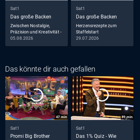
Sat1
Sat1
Das große Backen
Das große Backen
Zwischen Nostalgie,
Herzensrezepte zum
Präzision und Kreativität -
Staffelstart
100. Folge "Das große
05.08.2026
29.07.2026
Backen"
Das könnte dir auch gefallen
47
min
89
min
Sat1
Sat1
Promi Big Brother
Das 1% Quiz - Wie