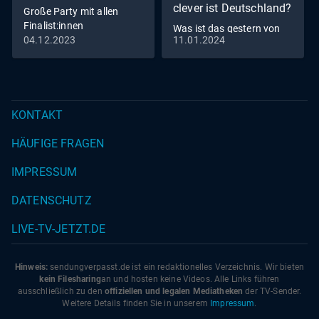
clever ist Deutschland?
Große Party mit allen
Finalist:innen
Was ist das gestern von
04.12.2023
11.01.2024
morgen und das morgen
von gestern?
KONTAKT
HÄUFIGE FRAGEN
IMPRESSUM
DATENSCHUTZ
LIVE-TV-JETZT.DE
Hinweis:
sendungverpasst.
de
ist ein redaktionelles Verzeichnis. Wir bieten
kein Filesharing
an und hosten keine Videos. Alle Links führen
ausschließlich zu den
offiziellen und legalen Mediatheken
der TV-Sender.
Weitere Details finden Sie in unserem
Impressum
.