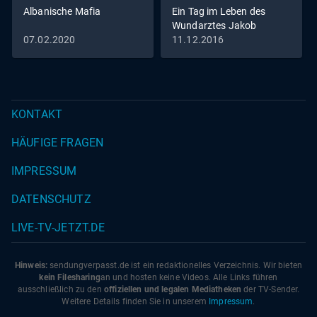
Albanische Mafia
Ein Tag im Leben des
Wundarztes Jakob
Althaus im Jahr 1454
07.02.2020
11.12.2016
KONTAKT
HÄUFIGE FRAGEN
IMPRESSUM
DATENSCHUTZ
LIVE-TV-JETZT.DE
Hinweis:
sendungverpasst.
de
ist ein redaktionelles Verzeichnis. Wir bieten
kein Filesharing
an und hosten keine Videos. Alle Links führen
ausschließlich zu den
offiziellen und legalen Mediatheken
der TV-Sender.
Weitere Details finden Sie in unserem
Impressum
.