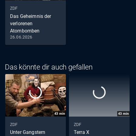
ZDF
Das Geheimnis der
verlorenen
Atombomben
26.06.2026
Staffel 1, Folge 1:
Nukleare Zwischenfälle
der 50er-Jahre
Das könnte dir auch gefallen
43
min
43
min
ZDF
ZDF
Unter Gangstern
Terra X