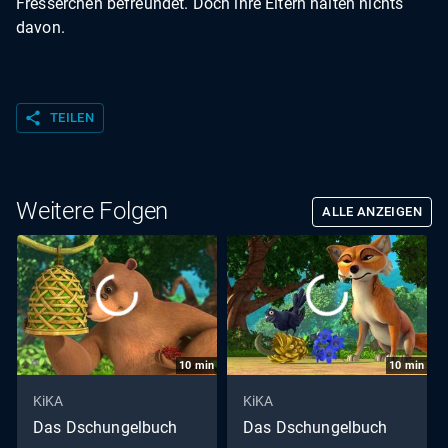
Fresserchen befreundet. Doch ihre Eltern halten nichts
davon.
share
TEILEN
Weitere Folgen
ALLE ANZEIGEN
10
min
10
min
KiKA
KiKA
Das Dschungelbuch
Das Dschungelbuch