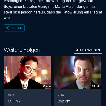
erschlagen. Er trägt die Tätowierung der Tanglewood
Boys, einer brutalen Gang mit Mafia-Verbindungen. Es
stellt sich jedoch heraus, dass die Tätowierung ein Plagiat
war.
share
TEILEN
Weitere Folgen
ALLE ANZEIGEN
35
min
55
min
VOX
VOX
CSI: NY
CSI: NY