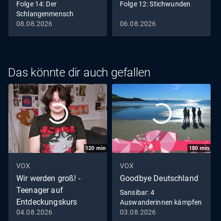
Folge 14: Der
Folge 12: Stichwunden
Schlangenmensch
08.08.2026
06.08.2026
Das könnte dir auch gefallen
120
min
180
min
VOX
VOX
Wir werden groß! -
Goodbye Deutschland
Teenager auf
Sansibar: 4
Entdeckungskurs
Auswanderinnen kämpfen
um ihr Glück
04.08.2026
03.08.2026
Folge 2