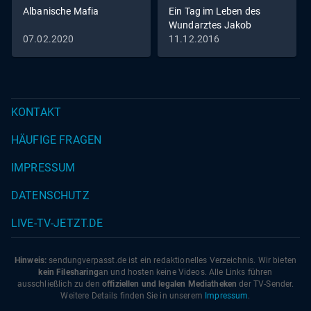
Albanische Mafia
Ein Tag im Leben des
Wundarztes Jakob
Althaus im Jahr 1454
07.02.2020
11.12.2016
KONTAKT
HÄUFIGE FRAGEN
IMPRESSUM
DATENSCHUTZ
LIVE-TV-JETZT.DE
Hinweis:
sendungverpasst.
de
ist ein redaktionelles Verzeichnis. Wir bieten
kein Filesharing
an und hosten keine Videos. Alle Links führen
ausschließlich zu den
offiziellen und legalen Mediatheken
der TV-Sender.
Weitere Details finden Sie in unserem
Impressum
.