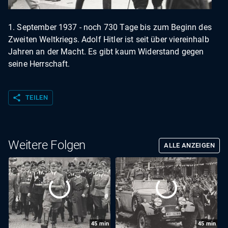
1. September 1937 - noch 730 Tage bis zum Beginn des
Zweiten Weltkriegs. Adolf Hitler ist seit über viereinhalb
Jahren an der Macht. Es gibt kaum Widerstand gegen
seine Herrschaft.
share
TEILEN
Weitere Folgen
ALLE ANZEIGEN
45
min
45
min