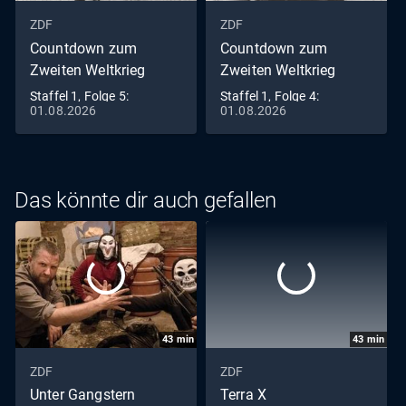
ZDF
ZDF
Countdown zum
Countdown zum
Zweiten Weltkrieg
Zweiten Weltkrieg
Staffel 1, Folge 5:
Staffel 1, Folge 4:
01.08.2026
01.08.2026
Höllenfahrt - April bis
Aggression - Oktober
August 1939
1938 bis März 1939
Das könnte dir auch gefallen
43
min
43
min
ZDF
ZDF
Unter Gangstern
Terra X