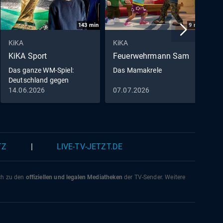
143
min
9
min
KiKA
KiKA
K
KiKA Sport
Feuerwehrmann Sam
D
M
Das ganze WM-Spiel:
Das Mamakrele
Deutschland gegen
D
Curaçao
14.06.2026
07.07.2026
0
0
TZ
|
LIVE-TV-JETZT.DE
ich zu den
offiziellen und legalen Mediatheken
der TV-Sender. Weitere