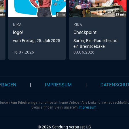
min
8
min
23
min
KiKA
KiKA
logo!
Checkpoint
vom Freitag, 25. Juli 2025
Surfer, Eier-Roulette und
ein Bremsdebakel
16.07.2026
03.06.2026
 FRAGEN
|
IMPRESSUM
|
DATENSCHU
 bieten
kein Filesharing
an und hosten keine Videos. Alle Links führen ausschließl
Details finden Sie in unserem
Impressum
.
© 2026 Sendung verpasst UG