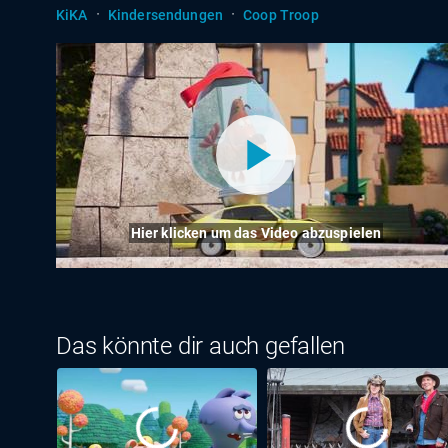
·
·
KiKA
Kindersendungen
Coop Troop
Hier klicken um das Video abzuspielen
Das könnte dir auch gefallen