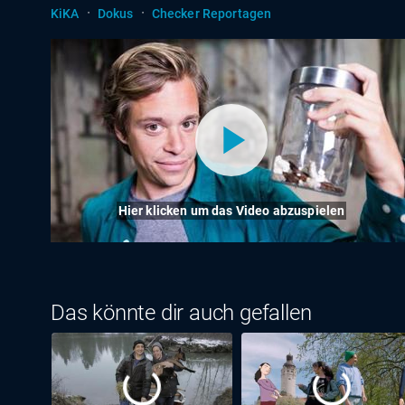
·
·
KiKA
Dokus
Checker Reportagen
Hier klicken um das Video abzuspielen
Das könnte dir auch gefallen