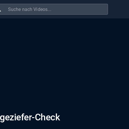
ch
geziefer-Check