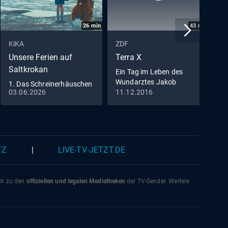
26
min
43
min
KiKA
ZDF
Z
Unsere Ferien auf
Terra X
3
Saltkrokan
E
Ein Tag im Leben des
Wundarztes Jakob
1. Das Schreinerhäuschen
W
Althaus im Jahr 1454
03.06.2026
11.12.2016
1
L
TZ
|
LIVE-TV-JETZT.DE
ich zu den
offiziellen und legalen Mediatheken
der TV-Sender. Weitere