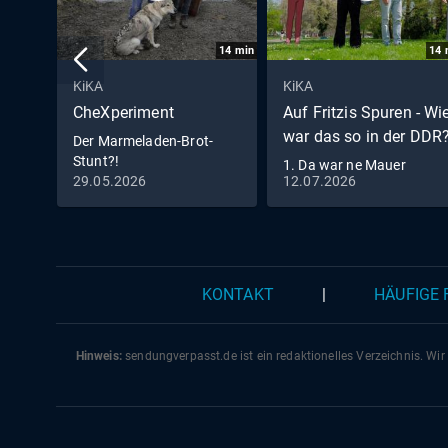
14
min
14
KiKA
KiKA
CheXperiment
Auf Fritzis Spuren - Wi
war das so in der DDR
Der Marmeladen-Brot-
Stunt?!
1. Da war ne Mauer
29.05.2026
12.07.2026
zwischen uns!
KONTAKT
|
HÄUFIGE
Hinweis:
sendungverpasst.
de
ist ein redaktionelles Verzeichnis. Wir