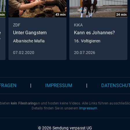
min
43
min
24
min
ZDF
KiKA
e
Unter Gangstern
Kann es Johannes?
?
Albanische Mafia
16. Voltigieren
07.02.2020
20.07.2026
 FRAGEN
|
IMPRESSUM
|
DATENSCHU
 bieten
kein Filesharing
an und hosten keine Videos. Alle Links führen ausschließl
Details finden Sie in unserem
Impressum
.
© 2026 Sendung verpasst UG