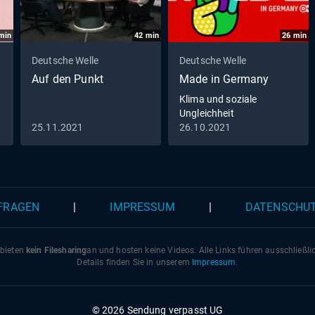
min
42
min
26
min
Deutsche Welle
Deutsche Welle
Auf den Punkt
Made in Germany
Klima und soziale
Ungleichheit
25.11.2021
26.10.2021
 FRAGEN
|
IMPRESSUM
|
DATENSCHU
 bieten
kein Filesharing
an und hosten keine Videos. Alle Links führen ausschließl
Details finden Sie in unserem
Impressum
.
© 2026 Sendung verpasst UG