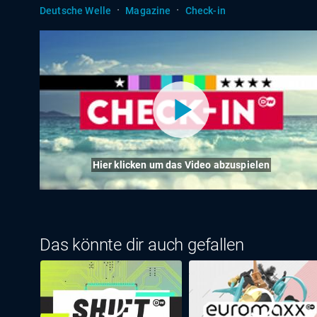
·
·
Deutsche Welle
Magazine
Check-in
Hier klicken um das Video abzuspielen
Das könnte dir auch gefallen