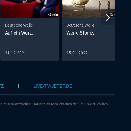
42
min
12
min
Deutsche Welle
Deutsche Welle
D
Auf ein Wort...
World Stories
R
D
M
31.12.2021
15.01.2022
2
TZ
|
LIVE-TV-JETZT.DE
ich zu den
offiziellen und legalen Mediatheken
der TV-Sender. Weitere