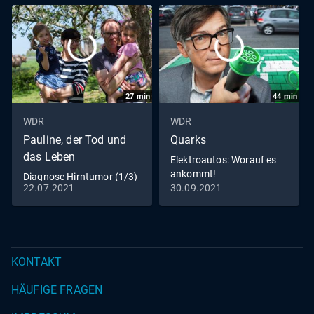
Cannoli. Und in der Sekttorte von Zauberkünstler Stephan
aus Münster steckt eh eine ganz eigene Magie.
27
min
44
min
WDR
WDR
Pauline, der Tod und
Quarks
das Leben
Elektroautos: Worauf es
ankommt!
Diagnose Hirntumor (1/3)
22.07.2021
30.09.2021
KONTAKT
HÄUFIGE FRAGEN