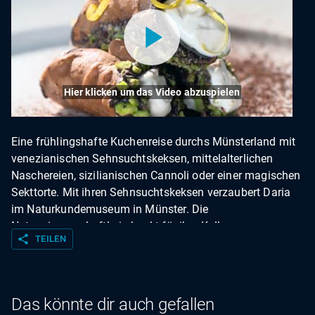
Hier klicken um das Video abzuspielen
Eine frühlingshafte Kuchenreise durchs Münsterland mit
venezianischen Sehnsuchtskeksen, mittelalterlichen
Naschereien, sizilianischen Cannoli oder einer magischen
Sekttorte. Mit ihren Sehnsuchtskeksen verzaubert Daria
im Naturkundemuseum in Münster. Die
Naturwissenschaftlerin backt für ihre Kollegen
share
TEILEN
venezianische Kindheitserinnerungen. Viel weiter zurück
in der Zeit reisen wir auf der Burg Vischering in
Lüdinghausen. Auch im Mittelalter waren Naschereien mit
Datteln und Mandeln heiß begehrt. Opernsänger Antonio
Das könnte dir auch gefallen
aus Steinfurt schwärmt derweil von sizilianischen