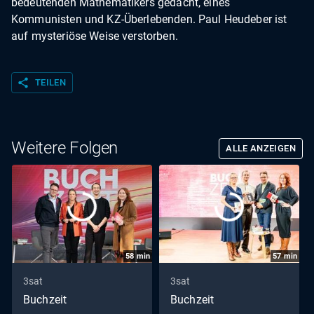
bedeutenden Mathematikers gedacht, eines
Kommunisten und KZ-Überlebenden. Paul Heudeber ist
auf mysteriöse Weise verstorben.
share
TEILEN
Weitere Folgen
ALLE ANZEIGEN
58
min
57
min
3sat
3sat
Buchzeit
Buchzeit