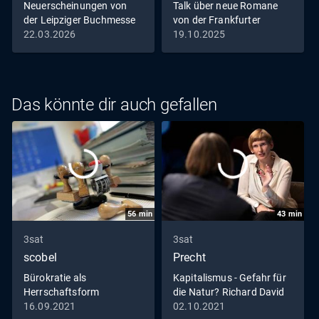
Neuerscheinungen von
Talk über neue Romane
der Leipziger Buchmesse
von der Frankfurter
Buchmesse
22.03.2026
19.10.2025
Das könnte dir auch gefallen
56
min
43
min
3sat
3sat
scobel
Precht
Bürokratie als
Kapitalismus - Gefahr für
Herrschaftsform
die Natur? Richard David
Precht im Gespräch mit
16.09.2021
02.10.2021