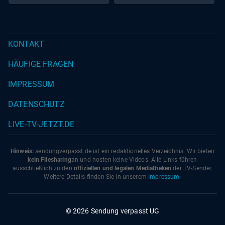
Registraturbeamten mit ganz besonderer Liebe zur
heimischen Tierwelt. Und Heidrun Gärtner, Kathrin Anna
Stahl sowie Bianca Bachmann laden zudem im Sketch
KONTAKT
"Podologie ohne Grenzen" zu satirischen Einblicken in ihr
aberwitziges Tun und Schaffen.
HÄUFIGE FRAGEN
IMPRESSUM
DATENSCHUTZ
LIVE-TV-JETZT.DE
Hinweis:
sendungverpasst.
de
ist ein redaktionelles Verzeichnis. Wir bieten
kein Filesharing
an und hosten keine Videos. Alle Links führen
ausschließlich zu den
offiziellen und legalen Mediatheken
der TV-Sender.
Weitere Details finden Sie in unserem
Impressum
.
© 2026 Sendung verpasst UG