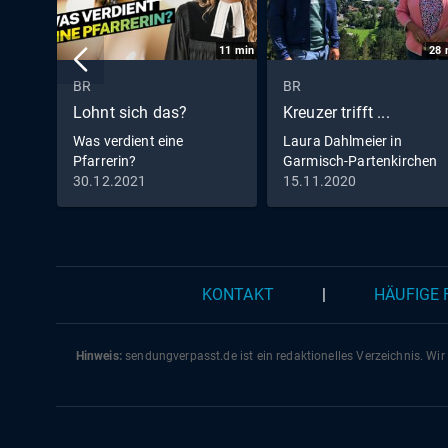
11
min
28
BR
BR
Lohnt sich das?
Kreuzer trifft ...
Was verdient eine
Laura Dahlmeier in
Pfarrerin?
Garmisch-Partenkirchen
30.12.2021
15.11.2020
KONTAKT
|
HÄUFIGE
Hinweis:
sendungverpasst.
de
ist ein redaktionelles Verzeichnis. Wir