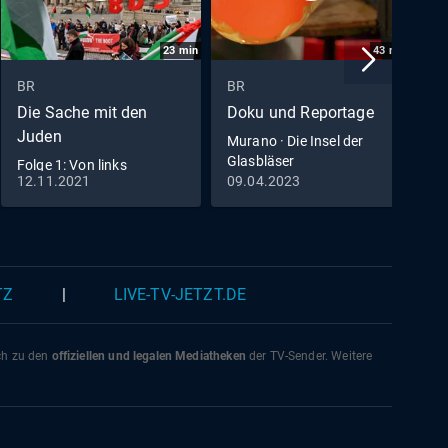
23
min
43
min
BR
BR
B
Die Sache mit den
Doku und Reportage
7
Juden
Murano · Die Insel der
D
Glasbläser
Folge 1: Von links
12.11.2021
09.04.2023
1
(S01/E01)
TZ
|
LIVE-TV-JETZT.DE
ich zu den
offiziellen und legalen Mediatheken
der TV-Sender. Weitere