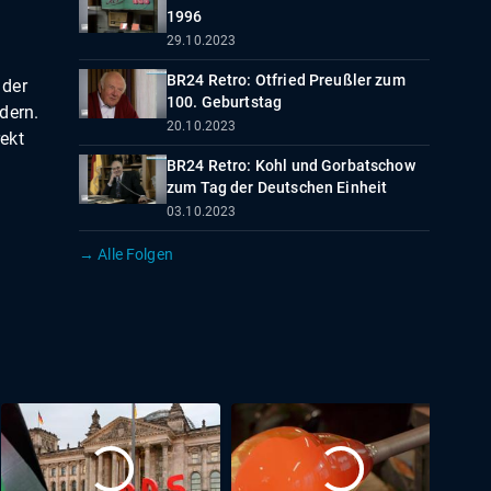
1996
29.10.2023
BR24 Retro: Otfried Preußler zum
 der
100. Geburtstag
dern.
20.10.2023
ekt
BR24 Retro: Kohl und Gorbatschow
zum Tag der Deutschen Einheit
03.10.2023
→ Alle Folgen