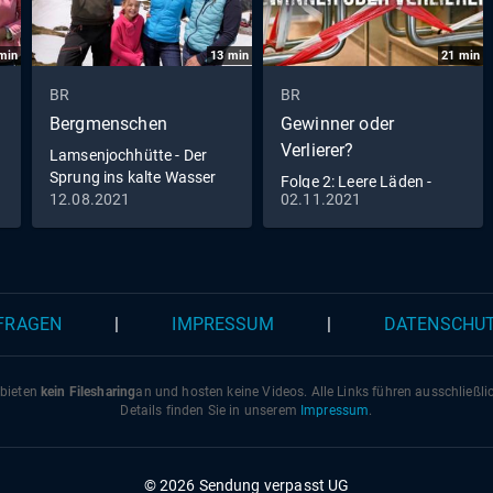
min
13
min
21
min
BR
BR
Bergmenschen
Gewinner oder
Verlierer?
Lamsenjochhütte - Der
Sprung ins kalte Wasser
Folge 2: Leere Läden -
(S06/E01)
12.08.2021
02.11.2021
neue Chancen (S01/E02)
 FRAGEN
|
IMPRESSUM
|
DATENSCHU
 bieten
kein Filesharing
an und hosten keine Videos. Alle Links führen ausschließl
Details finden Sie in unserem
Impressum
.
© 2026 Sendung verpasst UG