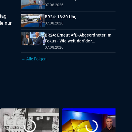
07.08.2026
tag
BR24: 18:30 Uhr,
de nur
07.08.2026
BR24: Erneut AfD-Abgeordneter im
Fokus - Wie weit darf der
Verfassungsschutz gehen?
07.08.2026
→ Alle Folgen