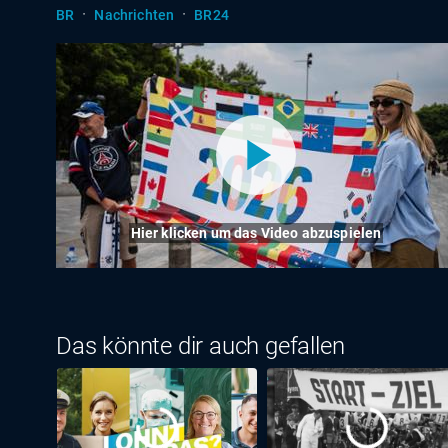
·
·
BR
Nachrichten
BR24
Hier klicken um das Video abzuspielen
Das könnte dir auch gefallen