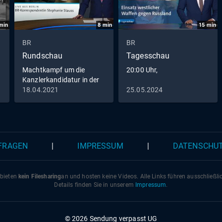
min
8
min
15
min
BR
BR
Rundschau
Tagesschau
Machtkampf um die
20:00 Uhr,
Kanzlerkandidatur in der
Union
18.04.2021
25.05.2024
 FRAGEN
|
IMPRESSUM
|
DATENSCHU
 bieten
kein Filesharing
an und hosten keine Videos. Alle Links führen ausschließl
Details finden Sie in unserem
Impressum
.
© 2026 Sendung verpasst UG