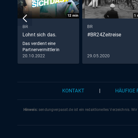
12
min
1
BR
BR
Lohnt sich das.
#BR24Zeitreise
Das verdient eine
Partnervermittlerin
20.10.2022
29.05.2020
KONTAKT
|
HÄUFIGE
Hinweis:
sendungverpasst.
de
ist ein redaktionelles Verzeichnis. Wir