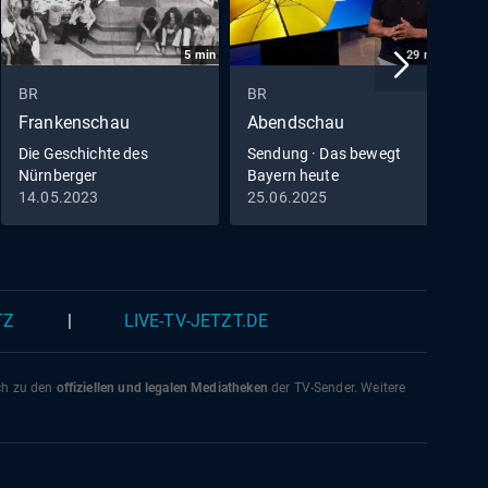
5
min
29
min
BR
BR
B
Frankenschau
Abendschau
p
Die Geschichte des
Sendung · Das bewegt
U
Nürnberger
Bayern heute
S
Kulturzentrums "KOMM"
M
14.05.2023
25.06.2025
2
TZ
|
LIVE-TV-JETZT.DE
ich zu den
offiziellen und legalen Mediatheken
der TV-Sender. Weitere