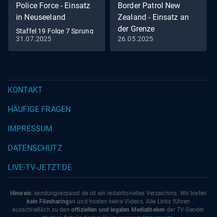
Police Force - Einsatz
Border Patrol New
in Neuseeland
Zealand - Einsatz an
der Grenze
Staffel 19 Folge 7 Sprung
31.07.2025
26.05.2025
in der Schüssel
Staffel 14 Folge 4
Fischaugen und Tentakel
KONTAKT
HÄUFIGE FRAGEN
IMPRESSUM
DATENSCHUTZ
LIVE-TV-JETZT.DE
Hinweis:
sendungverpasst.
de
ist ein redaktionelles Verzeichnis. Wir bieten
kein Filesharing
an und hosten keine Videos. Alle Links führen
ausschließlich zu den
offiziellen und legalen Mediatheken
der TV-Sender.