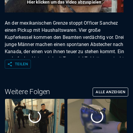
Hier klicken um das Video abzuspielen
An der mexikanischen Grenze stoppt Officer Sanchez
einen Pickup mit Haushaltswaren. Vier große
Kupferkessel kommen den Beamten verdächtig vor. Drei
junge Männer machen einen spontanen Abstecher nach
Kanada, der einen von ihnen teuer zu stehen kommt. Ein
sechsfacher Vater wird mit Tramadol-Tabletten erwischt,
share
TEILEN
die er als Nahrungsergänzungsmittel über die Grenze
schmuggeln wollte. Und: Eine Handgreiflichkeit unter
Geschwistern ruft den Zoll auf den Plan ...
Weitere Folgen
ALLE ANZEIGEN