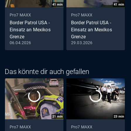
41
min
41
min
Pro7 MAXX
Pro7 MAXX
Border Patrol USA -
Border Patrol USA -
Einsatz an Mexikos
Einsatz an Mexikos
Grenze
Grenze
06.04.2026
29.03.2026
Staffel 6 Folge 12 Die
Staffel 6 Folge 11 Kurioser
Marihuana-Omas
Kaffee
Das könnte dir auch gefallen
21
min
23
min
Pro7 MAXX
Pro7 MAXX