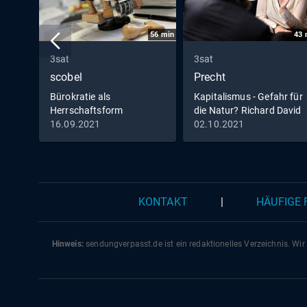
56
min
43
3sat
3sat
scobel
Precht
Bürokratie als
Kapitalismus - Gefahr für
Herrschaftsform
die Natur? Richard David
Precht im Gespräch mit
16.09.2021
02.10.2021
Eva von Redecker,
KONTAKT
|
HÄUFIGE
Hinweis:
sendungverpasst.
de
ist ein redaktionelles Verzeichnis. Wir