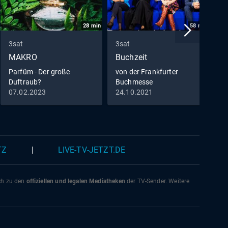
28
min
58
min
3sat
3sat
3
MAKRO
Buchzeit
P
G
Parfüm - Der große
von der Frankfurter
Duftraub?
Buchmesse
R
07.02.2023
24.10.2021
0
S
L
K
TZ
|
LIVE-TV-JETZT.DE
ich zu den
offiziellen und legalen Mediatheken
der TV-Sender. Weitere