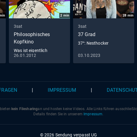
min
2
min
28
min
3sat
3sat
Philosophisches
37 Grad
Kopfkino
37°: Nesthocker
Was ist eigentlich
26.01.2012
03.10.2023
Empirismus?
 FRAGEN
|
IMPRESSUM
|
DATENSCHU
 bieten
kein Filesharing
an und hosten keine Videos. Alle Links führen ausschließl
Details finden Sie in unserem
Impressum
.
© 2026 Sendung verpasst UG