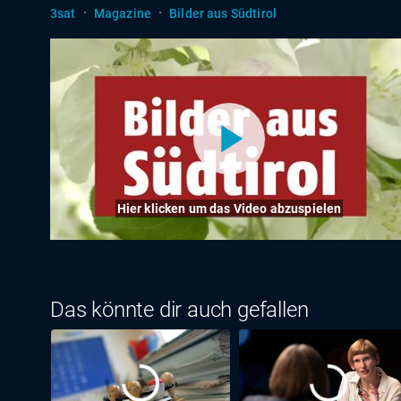
·
·
3sat
Magazine
Bilder aus Südtirol
Hier klicken um das Video abzuspielen
Das könnte dir auch gefallen