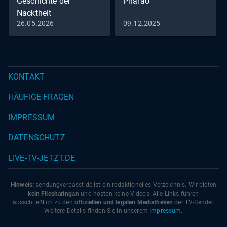
Geschichte der
Pharao
taucht ein in die Entstehungszeit des Romans. Er erzählt
Nacktheit
seine Entwicklung entlang der Geschichte und der
26.05.2026
09.12.2025
Biografie Döblins und lässt das Publikum teilhaben am
Entstehungsprozess einer außergewöhnlichen und
spartenübergreifenden Operninszenierung mit Schauspiel
und Tanz. Die Hauptrolle des Antihelden Franz Biberkopf
KONTAKT
übernahm Bariton Evgueniy Alexiev, Regie führte
Wolfgang Nägele. Dirigentin Anne Hinrichsen leitete
HÄUFIGE FRAGEN
Sängerensemble, Bielefelder Philharmoniker und
Bielefelder Opernchor.
IMPRESSUM
DATENSCHUTZ
LIVE-TV-JETZT.DE
Hinweis:
sendungverpasst.
de
ist ein redaktionelles Verzeichnis. Wir bieten
kein Filesharing
an und hosten keine Videos. Alle Links führen
ausschließlich zu den
offiziellen und legalen Mediatheken
der TV-Sender.
Weitere Details finden Sie in unserem
Impressum
.