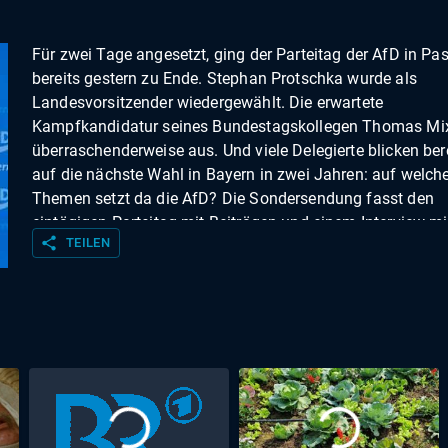
Für zwei Tage angesetzt, ging der Parteitag der AfD in Pa
bereits gestern zu Ende. Stephan Protschka wurde als
Landesvorsitzender wiedergewählt. Die erwartete
Kampfkandidatur seines Bundestagskollegen Thomas Mix
überraschenderweise aus. Und viele Delegierte blicken ber
auf die nächste Wahl in Bayern in zwei Jahren: auf welch
Themen setzt da die AfD? Die Sondersendung fasst den
eintägigen Parteitag mit Beiträgen und einem Interview m
share
TEILEN
wiedergewählten Parteichef zusammen. Moderation: Juli
Löwis