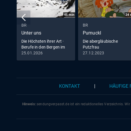
45
min
24
BR
BR
Unter uns
Pumuckl
Die Höchsten ihrer Art ·
Die abergläubische
Berufe in den Bergen im
Putzfrau
Winter
25.01.2026
27.12.2023
KONTAKT
|
HÄUFIGE
Hinweis:
sendungverpasst.
de
ist ein redaktionelles Verzeichnis. Wir