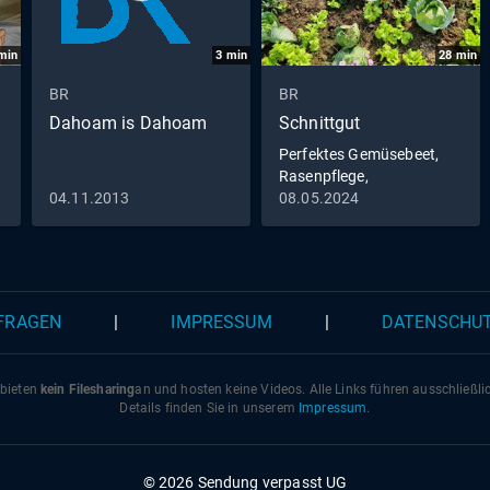
min
3
min
28
min
BR
BR
Dahoam is Dahoam
Schnittgut
Perfektes Gemüsebeet,
Rasenpflege,
Bodendämpfer
04.11.2013
08.05.2024
 FRAGEN
|
IMPRESSUM
|
DATENSCHU
 bieten
kein Filesharing
an und hosten keine Videos. Alle Links führen ausschließl
Details finden Sie in unserem
Impressum
.
© 2026 Sendung verpasst UG