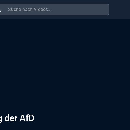
ch
g der AfD