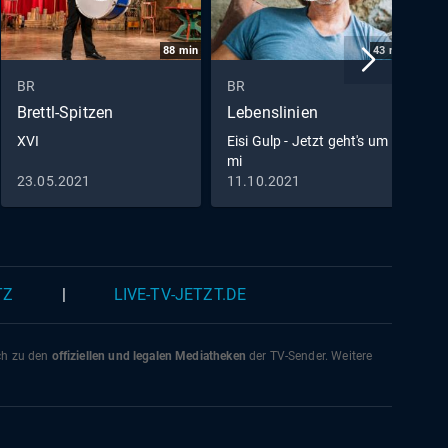
88
min
43
min
BR
BR
B
Brettl-Spitzen
Lebenslinien
A
XVI
Eisi Gulp - Jetzt geht's um
L
mi
23.05.2021
11.10.2021
0
TZ
|
LIVE-TV-JETZT.DE
ich zu den
offiziellen und legalen Mediatheken
der TV-Sender. Weitere