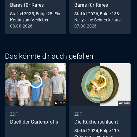
Bares für Rares
Bares für Rares
Staffel 2025, Folge 25: Ein
Staffel 2026, Folge 138:
Koala zum Verlieben
Nelly, eine Schnecke aus
gutem Hause
08.08.2026
07.08.2026
Das könnte dir auch gefallen
40
min
42
min
ZDF
ZDF
Duell der Gartenprofis
Die Küchenschlacht
Staffel 2024, Folge 119:
Crêpes mit zweierlei