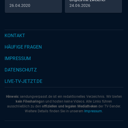
Füllung vs. Zitrus-
26.04.2020
24.06.2026
Pastasotto
KONTAKT
HÄUFIGE FRAGEN
IMPRESSUM
DATENSCHUTZ
LIVE-TV-JETZT.DE
Hinweis:
sendungverpasst.
de
ist ein redaktionelles Verzeichnis. Wir bieten
kein Filesharing
an und hosten keine Videos. Alle Links führen
ausschließlich zu den
offiziellen und legalen Mediatheken
der TV-Sender.
Weitere Details finden Sie in unserem
Impressum
.