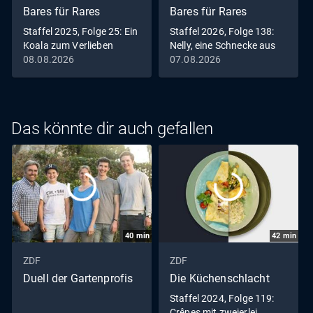
Bares für Rares
Bares für Rares
Staffel 2025, Folge 25: Ein
Staffel 2026, Folge 138:
Koala zum Verlieben
Nelly, eine Schnecke aus
gutem Hause
08.08.2026
07.08.2026
Das könnte dir auch gefallen
40
min
42
min
ZDF
ZDF
Duell der Gartenprofis
Die Küchenschlacht
Staffel 2024, Folge 119:
Crêpes mit zweierlei