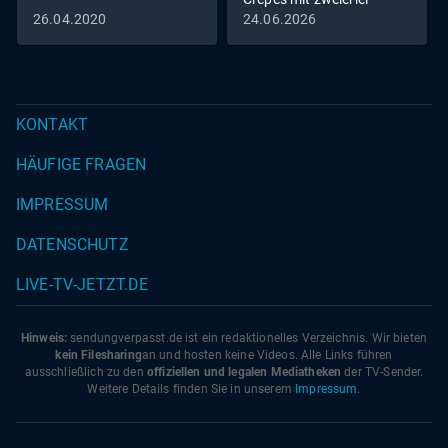
Füllung vs. Zitrus-
26.04.2020
24.06.2026
Pastasotto
KONTAKT
HÄUFIGE FRAGEN
IMPRESSUM
DATENSCHUTZ
LIVE-TV-JETZT.DE
Hinweis:
sendungverpasst.
de
ist ein redaktionelles Verzeichnis. Wir bieten
kein Filesharing
an und hosten keine Videos. Alle Links führen
ausschließlich zu den
offiziellen und legalen Mediatheken
der TV-Sender.
Weitere Details finden Sie in unserem
Impressum
.