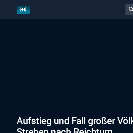
sear
Aufstieg und Fall großer Völk
Streben nach Reichtum