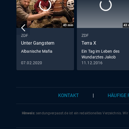
43
min
43
ZDF
ZDF
Unter Gangstern
Terra X
Albanische Mafia
Ein Tag im Leben des
Wundarztes Jakob
Althaus im Jahr 1454
07.02.2020
11.12.2016
KONTAKT
|
HÄUFIGE
Hinweis:
sendungverpasst.
de
ist ein redaktionelles Verzeichnis. Wir