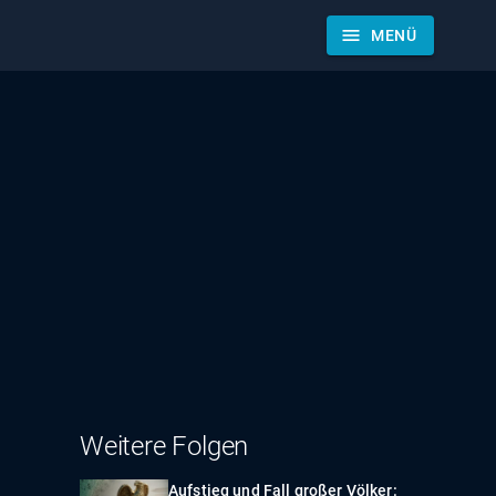
menu
MENÜ
Weitere Folgen
Aufstieg und Fall großer Völker: