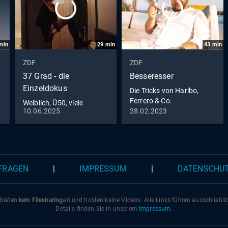
min
29
min
43
min
ZDF
ZDF
37 Grad - die
Besseresser
Einzeldokus
Die Tricks von Haribo,
Ferrero & Co.
Weiblich, Ü50, viele
10.06.2025
28.02.2023
Liebhaber
 FRAGEN
|
IMPRESSUM
|
DATENSCHU
 bieten
kein Filesharing
an und hosten keine Videos. Alle Links führen ausschließl
Details finden Sie in unserem
Impressum
.