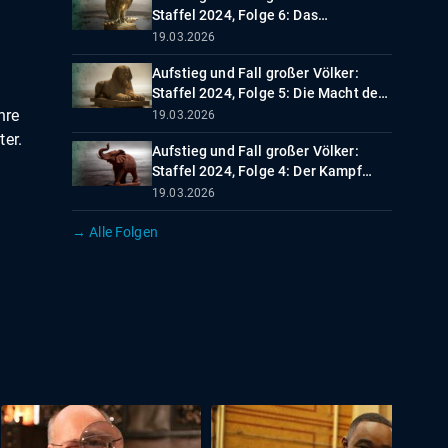
Staffel 2024, Folge 6: Das
Vermächtnis
19.03.2026
Aufstieg und Fall großer Völker:
Staffel 2024, Folge 5: Die Macht des
Staates
hre
19.03.2026
ter.
Aufstieg und Fall großer Völker:
Staffel 2024, Folge 4: Der Kampf
ums Überleben
19.03.2026
→ Alle Folgen