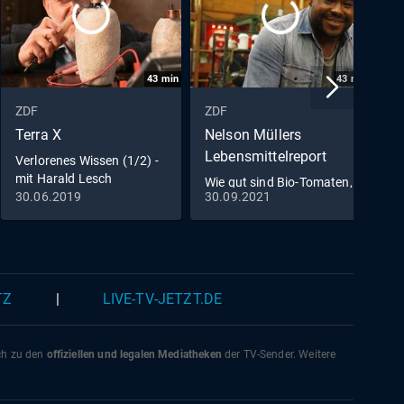
43
min
43
min
ZDF
ZDF
Z
Terra X
Nelson Müllers
Z
Lebensmittelreport
Verlorenes Wissen (1/2) -
W
mit Harald Lesch
G
Wie gut sind Bio-Tomaten,
G
30.06.2019
30.09.2021
1
Edel-Rindfleisch &
Schokolade?
TZ
|
LIVE-TV-JETZT.DE
ich zu den
offiziellen und legalen Mediatheken
der TV-Sender. Weitere