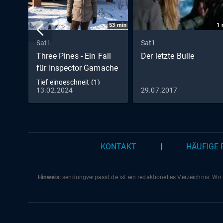
53
min
1
Sat1
Sat1
Three Pines - Ein Fall
Der letzte Bulle
für Inspector Gamache
Tief eingeschneit (1)
13.02.2024
29.07.2017
KONTAKT
|
HÄUFIGE
Hinweis:
sendungverpasst.
de
ist ein redaktionelles Verzeichnis. Wir