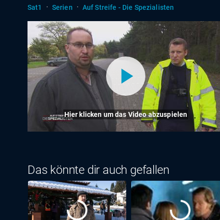
·
·
Sat1
Serien
Auf Streife - Die Spezialisten
Hier klicken um das Video abzuspielen
Das könnte dir auch gefallen