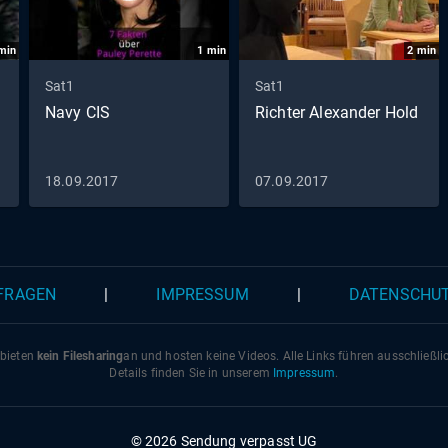
min
1
min
2
min
Sat1
Sat1
Navy CIS
Richter Alexander Hold
18.09.2017
07.09.2017
 FRAGEN
|
IMPRESSUM
|
DATENSCHU
 bieten
kein Filesharing
an und hosten keine Videos. Alle Links führen ausschließl
Details finden Sie in unserem
Impressum
.
© 2026 Sendung verpasst UG