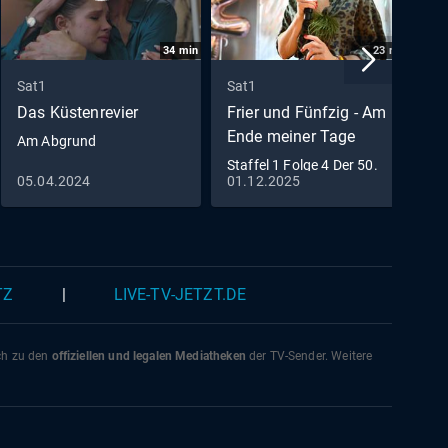
34
min
23
min
Sat1
Sat1
S
Das Küstenrevier
Frier und Fünfzig - Am
L
Ende meiner Tage
Am Abgrund
S
Staffel 1 Folge 4 Der 50.
05.04.2024
01.12.2025
2
Geburtstag
TZ
|
LIVE-TV-JETZT.DE
ich zu den
offiziellen und legalen Mediatheken
der TV-Sender. Weitere