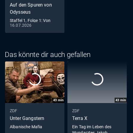
Auf den Spuren von
Odysseus
Staffel 1, Folge 1: Von
16.07.2026
Troja nach Ithaka
Das könnte dir auch gefallen
43
min
43
min
ZDF
ZDF
Unter Gangstern
Terra X
Albanische Mafia
Ein Tag im Leben des
Wundarztes Jakob