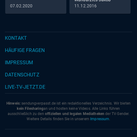
Althaus im Jahr 1454
07.02.2020
11.12.2016
KONTAKT
HÄUFIGE FRAGEN
IMPRESSUM
DATENSCHUTZ
LIVE-TV-JETZT.DE
Hinweis:
sendungverpasst.
de
ist ein redaktionelles Verzeichnis. Wir bieten
kein Filesharing
an und hosten keine Videos. Alle Links führen
ausschließlich zu den
offiziellen und legalen Mediatheken
der TV-Sender.
Weitere Details finden Sie in unserem
Impressum
.