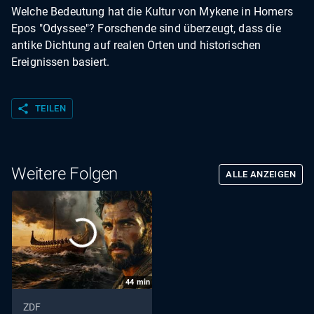
Welche Bedeutung hat die Kultur von Mykene in Homers
Epos "Odyssee"? Forschende sind überzeugt, dass die
antike Dichtung auf realen Orten und historischen
Ereignissen basiert.
share
TEILEN
Weitere Folgen
ALLE ANZEIGEN
44
min
ZDF