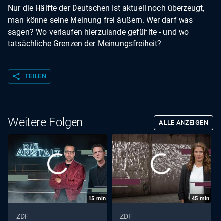
Nur die Hälfte der Deutschen ist aktuell noch überzeugt,
man könne seine Meinung frei äußern. Wer darf was
sagen? Wo verlaufen hierzulande gefühlte - und wo
tatsächliche Grenzen der Meinungsfreiheit?
share
TEILEN
Weitere Folgen
ALLE ANZEIGEN
15
min
45
min
ZDF
ZDF