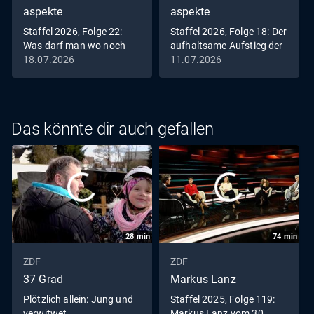
aspekte
aspekte
Staffel 2026, Folge 22:
Staffel 2026, Folge 18: Der
Was darf man wo noch
aufhaltsame Aufstieg der
singen?
Nazis
18.07.2026
11.07.2026
Das könnte dir auch gefallen
28
min
74
min
ZDF
ZDF
37 Grad
Markus Lanz
Plötzlich allein: Jung und
Staffel 2025, Folge 119:
verwitwet
Markus Lanz vom 30.