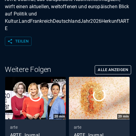
wirft einen aktuellen, weltoffenen und europäischen Blick
auf Politik und
Kultur.LandFrankreichDeutschlandJahr2026HerkunftART
E
share
TEILEN
Weitere Folgen
ALLE ANZEIGEN
20
min
20
min
arte
arte
ARTE Journal
ARTE Journal