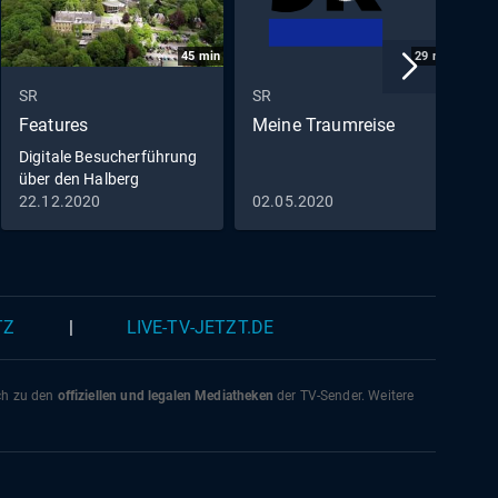
45
min
29
min
SR
SR
S
Features
Meine Traumreise
S
S
Digitale Besucherführung
über den Halberg
22.12.2020
02.05.2020
2
TZ
|
LIVE-TV-JETZT.DE
ich zu den
offiziellen und legalen Mediatheken
der TV-Sender. Weitere