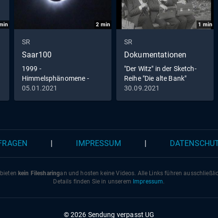
min
2
min
1
min
SR
SR
Saar100
Dokumentationen
1999 -
"Der Witz" in der Sketch-
Himmelsphänomene -
Reihe "Die alte Bank"
Marienerscheinung und
05.01.2021
30.09.2021
Sonnenfinsternis
 FRAGEN
|
IMPRESSUM
|
DATENSCHU
 bieten
kein Filesharing
an und hosten keine Videos. Alle Links führen ausschließl
Details finden Sie in unserem
Impressum
.
© 2026 Sendung verpasst UG