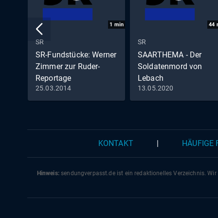
1
min
44
SR
SR
SR-Fundstücke: Werner
SAARTHEMA - Der
Zimmer zur Ruder-
Soldatenmord von
Reportage
Lebach
25.03.2014
13.05.2020
Werner Zimmer zur Ruder-
Reportage Dreisbach.
KONTAKT
|
HÄUFIGE
Hinweis:
sendungverpasst.
de
ist ein redaktionelles Verzeichnis. Wir