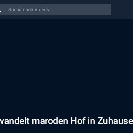
ch
wandelt maroden Hof in Zuhaus