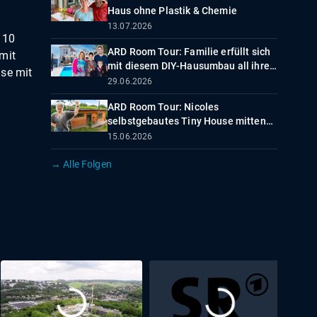
Haus ohne Plastik & Chemie
13.07.2026
 10
ARD Room Tour: Familie erfüllt sich
mit
mit diesem DIY-Hausumbau all ihre
use mit
Träume
29.06.2026
ARD Room Tour: Nicoles
selbstgebautes Tiny House mitten
im Grünen
15.06.2026
→ Alle Folgen