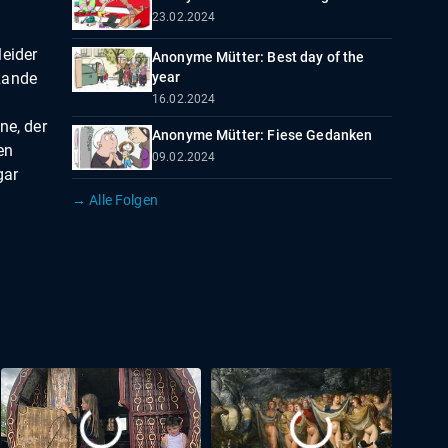
23.02.2024
leider
Anonyme Mütter: Best day of the
Rande
year
16.02.2024
ne, der
Anonyme Mütter: Fiese Gedanken
en
09.02.2024
gar
→ Alle Folgen