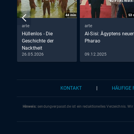
44
min
53
arte
arte
Hüllenlos - Die
Al-Sisi: Ägyptens neuer
Geschichte der
Pharao
Nacktheit
26.05.2026
09.12.2025
KONTAKT
|
HÄUFIGE
Hinweis:
sendungverpasst.
de
ist ein redaktionelles Verzeichnis. Wir