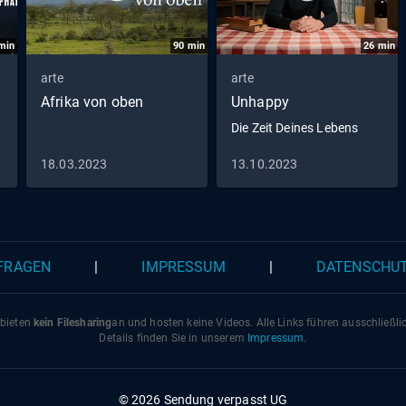
min
90
min
26
min
arte
arte
Afrika von oben
Unhappy
Die Zeit Deines Lebens
18.03.2023
13.10.2023
 FRAGEN
|
IMPRESSUM
|
DATENSCHU
 bieten
kein Filesharing
an und hosten keine Videos. Alle Links führen ausschließl
Details finden Sie in unserem
Impressum
.
© 2026 Sendung verpasst UG