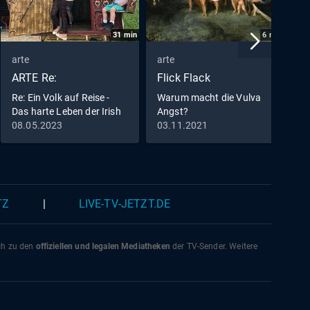
31
min
6
min
arte
arte
a
ARTE Re:
Flick Flack
A
Re: Ein Volk auf Reise -
Warum macht die Vulva
Das harte Leben der Irish
Angst?
Traveller
08.05.2023
03.11.2021
0
TZ
|
LIVE-TV-JETZT.DE
ich zu den
offiziellen und legalen Mediatheken
der TV-Sender. Weitere