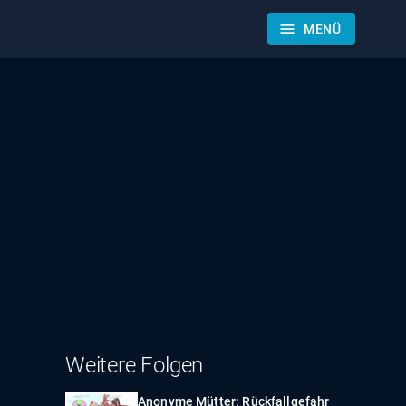
menu
MENÜ
Weitere Folgen
Anonyme Mütter: Rückfallgefahr