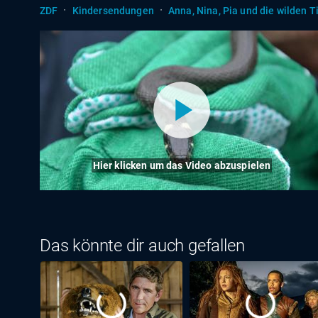
·
·
ZDF
Kindersendungen
Anna, Nina, Pia und die wilden T
Hier klicken um das Video abzuspielen
Das könnte dir auch gefallen