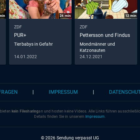
min
24
min
12
min
ZDF
ZDF
PUR+
Pettersson und Findus
Tierbabys in Gefahr
Mondmänner und
Katzonauten
14.01.2022
24.12.2021
 FRAGEN
|
IMPRESSUM
|
DATENSCHU
 bieten
kein Filesharing
an und hosten keine Videos. Alle Links führen ausschließl
Details finden Sie in unserem
Impressum
.
© 2026 Sendung verpasst UG