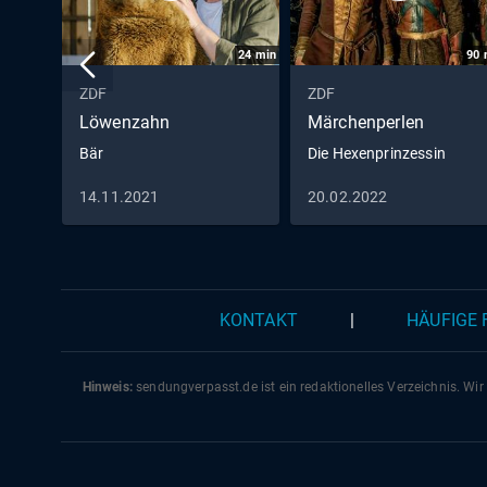
24
min
90
ZDF
ZDF
Löwenzahn
Märchenperlen
Bär
Die Hexenprinzessin
14.11.2021
20.02.2022
KONTAKT
|
HÄUFIGE
Hinweis:
sendungverpasst.
de
ist ein redaktionelles Verzeichnis. Wir