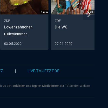
8
min
23
min
ZDF
ZDF
Z
Löwenzähnchen
Die WG
C
Glühwürmchen
D
03.05.2022
07.01.2020
2
TZ
|
LIVE-TV-JETZT.DE
ich zu den
offiziellen und legalen Mediatheken
der TV-Sender. Weitere