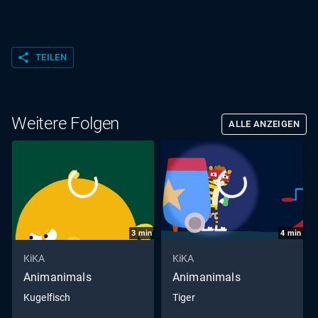
share
TEILEN
Weitere Folgen
ALLE ANZEIGEN
3
min
4
min
KiKA
KiKA
Animanimals
Animanimals
Kugelfisch
Tiger