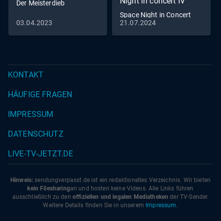
Night in concert IV
Der Meisterdieb
Space Night in Concert
03.04.2023
21.07.2024
Vol. 4
KONTAKT
HÄUFIGE FRAGEN
IMPRESSUM
DATENSCHUTZ
LIVE-TV-JETZT.DE
Hinweis:
sendungverpasst.
de
ist ein redaktionelles Verzeichnis. Wir bieten
kein Filesharing
an und hosten keine Videos. Alle Links führen
ausschließlich zu den
offiziellen und legalen Mediatheken
der TV-Sender.
Weitere Details finden Sie in unserem
Impressum
.