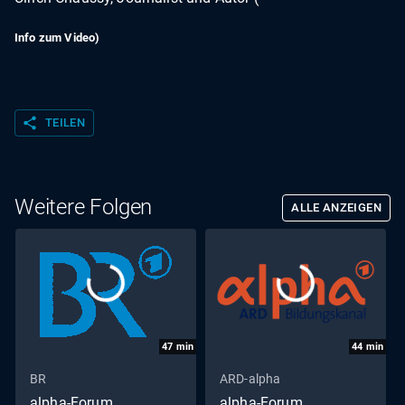
Info zum Video)
share
TEILEN
Weitere Folgen
ALLE ANZEIGEN
47
min
44
min
BR
ARD-alpha
alpha-Forum
alpha-Forum