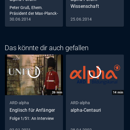
Wissenschaft
Peter Gruß, Ehem.
Präsident der Max-Planck-
Gesellschaft
30.06.2014
25.06.2014
Das könnte dir auch gefallen
26
min
14
min
ARD-alpha
ARD-alpha
Englisch für Anfänger
alpha-Centauri
Folge 1/51: An Interview