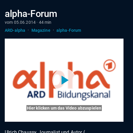
alpha-Forum
vom 05.06.2014 · 44 min
·
·
ARD-alpha
Magazine
alpha-Forum
Hier klicken um das Video abzuspielen
Ulrich Chaussy, Journalist und Autor (