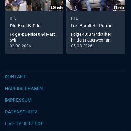
120
min
55
min
RTL
RTL
Die Beet-Brüder
Der Blaulicht Report
Folge 4: Denise und Marc,
Folge 40: Brandstifter
Sylt
hindert Feuerwehr an
Löscharbeiten
02.08.2026
05.08.2026
KONTAKT
HÄUFIGE FRAGEN
IMPRESSUM
DATENSCHUTZ
LIVE-TV-JETZT.DE