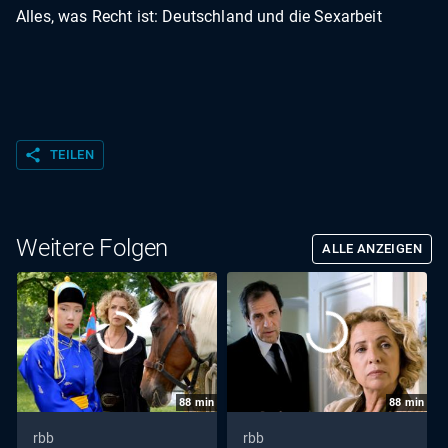
Alles, was Recht ist: Deutschland und die Sexarbeit
share
TEILEN
Weitere Folgen
ALLE ANZEIGEN
88
min
88
min
rbb
rbb