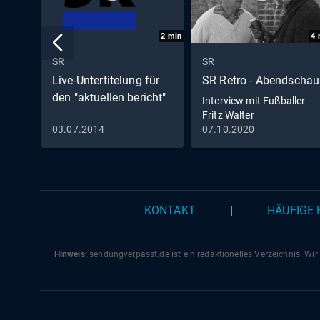
2
min
4
SR
SR
Live-Untertitelung für
SR Retro - Abendschau
den "aktuellen bericht"
Interview mit Fußballer
Fritz Walter
03.07.2014
07.10.2020
KONTAKT
|
HÄUFIGE
Hinweis:
sendungverpasst.
de
ist ein redaktionelles Verzeichnis. Wir