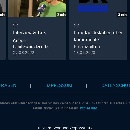
min
3
min
2
min
SR
SR
Interview & Talk
Landtag diskutiert über
kommunale
Grünen-
Finanzhilfen
Landesvorsitzende
Sullenberger: Von
27.03.2022
18.05.2020
Niederlage keine Spur"
 FRAGEN
|
IMPRESSUM
|
DATENSCHU
 bieten
kein Filesharing
an und hosten keine Videos. Alle Links führen ausschließl
Details finden Sie in unserem
Impressum
.
© 2026 Sendung verpasst UG