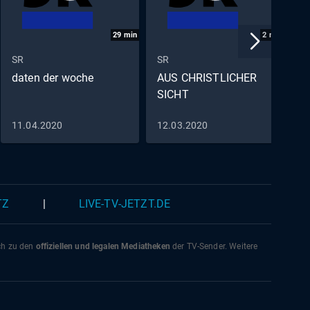
29
min
2
min
SR
SR
S
daten der woche
AUS CHRISTLICHER
S
SICHT
D
V
11.04.2020
12.03.2020
2
TZ
|
LIVE-TV-JETZT.DE
ich zu den
offiziellen und legalen Mediatheken
der TV-Sender. Weitere