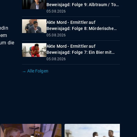
Beweisjagd: Folge 9: Albtraum / Tod
eines Geburtstagskindes
05.08.2026
Akte Mord - Ermittler auf
ndin
Beweisjagd: Folge 8: Mörderische
Wut
inem
05.08.2026
 um die
Akte Mord - Ermittler auf
Beweisjagd: Folge 7: Ein Bier mit
tödlichen Folgen
05.08.2026
→ Alle Folgen