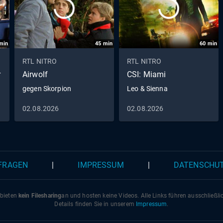
min
45
min
60
min
RTL NITRO
RTL NITRO
r
Airwolf
CSI: Miami
gegen Skorpion
Leo & Sienna
02.08.2026
02.08.2026
 FRAGEN
|
IMPRESSUM
|
DATENSCHU
 bieten
kein Filesharing
an und hosten keine Videos. Alle Links führen ausschließl
Details finden Sie in unserem
Impressum
.