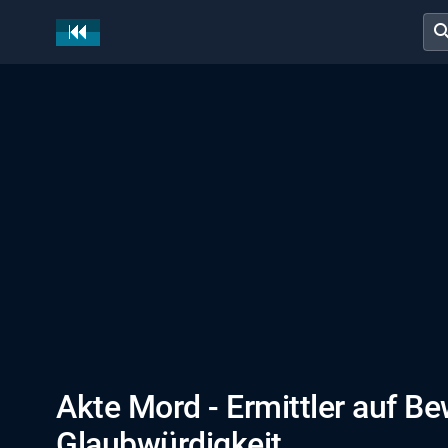
sear
Akte Mord - Ermittler auf Be
Glaubwürdigkeit