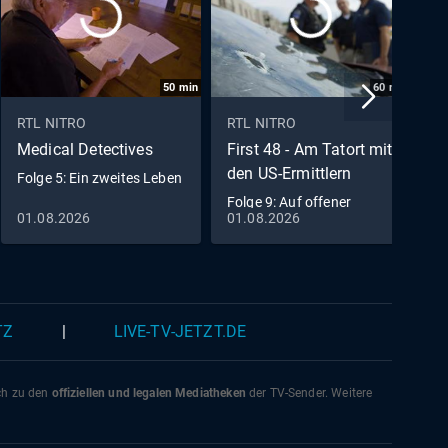
50
min
60
min
RTL NITRO
RTL NITRO
R
Medical Detectives
First 48 - Am Tatort mit
I
den US-Ermittlern
G
Folge 5: Ein zweites Leben
Folge 9: Auf offener
F
01.08.2026
01.08.2026
0
Straße
TZ
|
LIVE-TV-JETZT.DE
ich zu den
offiziellen und legalen Mediatheken
der TV-Sender. Weitere