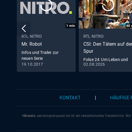
1
min
60
RTL NITRO
RTL NITRO
Mr. Robot
CSI: Den Tätern auf de
Spur
Infos und Trailer zur
neuen Serie
Folge 24: Um Leben und
19.10.2017
02.08.2026
Tod - Teil 2
KONTAKT
|
HÄUFIGE
Hinweis:
sendungverpasst.
de
ist ein redaktionelles Verzeichnis. Wir