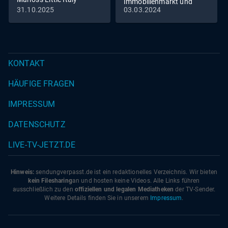
Immobilienmarkt und
31.10.2025
03.03.2024
Romantik pur - Die
Reimanns erneuern ihr
Eheversprechen
KONTAKT
HÄUFIGE FRAGEN
IMPRESSUM
DATENSCHUTZ
LIVE-TV-JETZT.DE
Hinweis:
sendungverpasst.
de
ist ein redaktionelles Verzeichnis. Wir bieten
kein Filesharing
an und hosten keine Videos. Alle Links führen
ausschließlich zu den
offiziellen und legalen Mediatheken
der TV-Sender.
Weitere Details finden Sie in unserem
Impressum
.