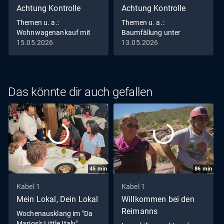
Achtung Kontrolle
Achtung Kontrolle
Themen u. a.:
Themen u. a.:
Wohnwagenankauf mit
Baumfällung unter
Hindernissen
Hochdruck
15.05.2026
13.05.2026
Das könnte dir auch gefallen
45
min
86
min
Kabel 1
Kabel 1
Mein Lokal, Dein Lokal
Willkommen bei den
Reimanns
Wochenausklang im "Da
Marios's Little Italy"