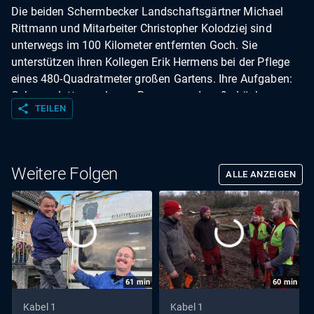
Die beiden Schermbecker Landschaftsgärtner Michael
Rittmann und Mitarbeiter Christopher Kolodziej sind
unterwegs im 100 Kilometer entfernten Goch. Sie
unterstützen ihren Kollegen Erik Hermens bei der Pflege
eines 480-Quadratmeter großen Gartens. Ihre Aufgaben:
Gehwegplatten verlegen, Baggern und große Löcher
share
TEILEN
buddeln - und das alles an einem Einsatztag. Nun Es ist
schon Mittagszeit und sichtbare Erfolge kann das Trio
noch nicht vorweisen. Ob sie wohl bis zum Ende des
Tages ihren Auftrag erfüllen?
Weitere Folgen
ALLE ANZEIGEN
61
min
60
min
Kabel 1
Kabel 1