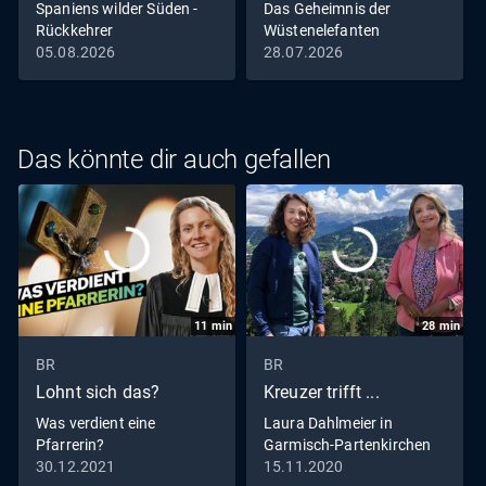
Spaniens wilder Süden -
Das Geheimnis der
eine Welt voller Abenteuer.
Rückkehrer
Wüstenelefanten
05.08.2026
28.07.2026
Das könnte dir auch gefallen
11
min
28
min
BR
BR
Lohnt sich das?
Kreuzer trifft ...
Was verdient eine
Laura Dahlmeier in
Pfarrerin?
Garmisch-Partenkirchen
30.12.2021
15.11.2020